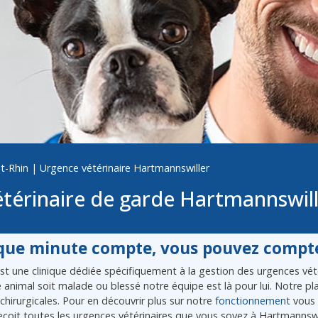
t-Rhin
|
Urgence vétérinaire Hartmannswiller
térinaire de garde Hartmannswil
ue minute compte, vous pouvez compte
 une clinique dédiée spécifiquement à la gestion des urgences vétér
re animal soit malade ou blessé notre équipe est là pour lui. Notre 
chirurgicales. Pour en découvrir plus sur notre
fonctionnement
vous 
ecoit toutes les urgences vétérinaires que vous soyez à Hartmannswi