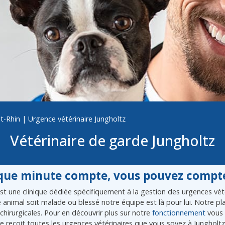
t-Rhin
|
Urgence vétérinaire Jungholtz
Vétérinaire de garde Jungholtz
ue minute compte, vous pouvez compte
 une clinique dédiée spécifiquement à la gestion des urgences vétér
re animal soit malade ou blessé notre équipe est là pour lui. Notre 
chirurgicales. Pour en découvrir plus sur notre
fonctionnement
vous 
e recoit toutes les urgences vétérinaires que vous soyez à Jungholtz