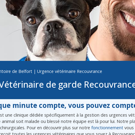
itoire de Belfort
|
Urgence vétérinaire Recouvrance
Vétérinaire de garde Recouvranc
ue minute compte, vous pouvez compte
 une clinique dédiée spécifiquement à la gestion des urgences vétér
re animal soit malade ou blessé notre équipe est là pour lui. Notre 
chirurgicales. Pour en découvrir plus sur notre
fonctionnement
vous 
recoit toutes les urgences vétérinaires que vous soyez à Recouvran